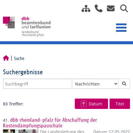
Suche
Suchergebnisse
83 Treffer:
Datum
Titel
41.
dbb rheinland-pfalz für Abschaffung der
Kostendämpfungspauschale
Die Landesleitung des
Datum:
12.05.2022