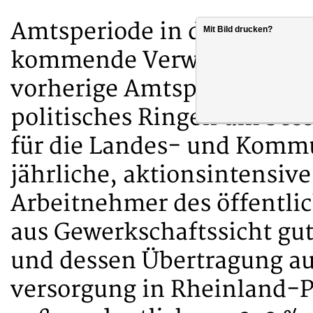
Amtsperiode in die von d
Mit Bild drucken?
kommende Verwaltungsfachw
vorherige Amtsperiode war
politisches Ringen um bes
für die Landes- und Komm
jährliche, aktionsintensive
Arbeitnehmer des öffentlic
aus Gewerkschaftssicht gu
und dessen Übertragung a
versorgung in Rheinland-Pf