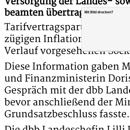
Versorgung der Landes- s
beamten übertragen.
Mit Bild drucken?
Tarifvertragsparteien gef
zügigen Inflationsausgleic
Verlauf vorgesehenen Sock
Diese Information gaben M
und Finanzministerin Dori
Gespräch mit der dbb Lande
bevor anschließend der Min
Grundsatzbeschluss fasste.
Die dbb Landeschefin Lilli