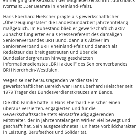
einher ging die Redaktion der Mitgliederzeitschrift „durchblick“
(vormals: „Der Beamte in Rheinland-Pfalz).
Hans Eberhard Hielscher prägte als gewerkschaftlicher
„Überzeugungstäter“ die Landesbundarbeit jahrzehntelang
maßgeblich. Im Ruhestand blieb er gewerkschaftlich aktiv.
Zunächst fungierter er als Pressereferent des damaligen
Seniorenverbandes BRH Bund, dann als Aktiver im
Seniorenverband BRH Rheinland-Pfalz und danach als
Redakteur des breit gestreuten und über die
Bundesländergrenzen hinweg geschätzten
Informationsdienstes „BRH aktuell“ des Seniorenverbandes
BRH Nordrhein-Westfalen.
Wegen seiner herausragenden Verdienste im
gewerkschaftlichen Bereich war Hans Eberhard Hielscher seit
1979 Träger des Bundesverdienstkreuzes am Bande.
Die dbb Familie hatte in Hans Eberhard Hielscher einen
überaus versierten, engagierten und für die
Gewerkschaftssache stets einsatzfreudig agierenden
Mitstreiter, der in jahrzehntelangem Wirken viel bewegt und
geschafft hat. Sein ausgezeichnetes Tun hatte Vorbildcharakter
in Leistung, Berufsethos und Solidarität.