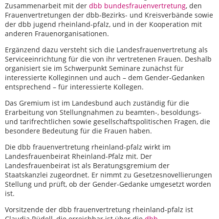
Zusammenarbeit mit der
dbb bundesfrauenvertretung
, den
Frauenvertretungen der dbb-Bezirks- und Kreisverbände sowie
der dbb jugend rheinland-pfalz, und in der Kooperation mit
anderen Frauenorganisationen.
Ergänzend dazu versteht sich die Landesfrauenvertretung als
Serviceeinrichtung für die von ihr vertretenen Frauen. Deshalb
organisiert sie im Schwerpunkt Seminare zunächst für
interessierte Kolleginnen und auch – dem Gender-Gedanken
entsprechend – für interessierte Kollegen.
Das Gremium ist im Landesbund auch zuständig für die
Erarbeitung von Stellungnahmen zu beamten-, besoldungs-
und tarifrechtlichen sowie gesellschaftspolitischen Fragen, die
besondere Bedeutung für die Frauen haben.
Die dbb frauenvertretung rheinland-pfalz wirkt im
Landesfrauenbeirat Rheinland-Pfalz mit. Der
Landesfrauenbeirat ist als Beratungsgremium der
Staatskanzlei zugeordnet. Er nimmt zu Gesetzesnovellierungen
Stellung und prüft, ob der Gender-Gedanke umgesetzt worden
ist.
Vorsitzende der dbb frauenvertretung rheinland-pfalz ist
Claudia Rüdell, die erreichbar ist über die
dbb