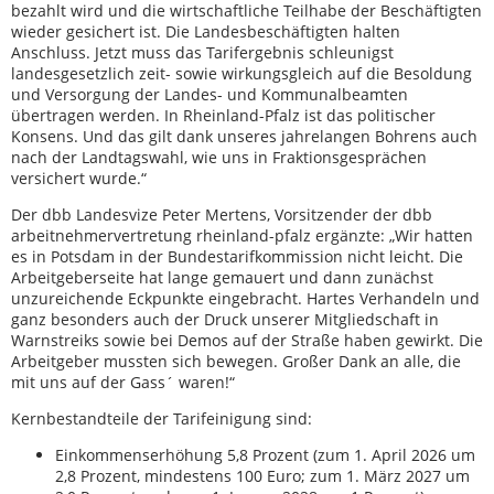
bezahlt wird und die wirtschaftliche Teilhabe der Beschäftigten
wieder gesichert ist. Die Landesbeschäftigten halten
Anschluss. Jetzt muss das Tarifergebnis schleunigst
landesgesetzlich zeit- sowie wirkungsgleich auf die Besoldung
und Versorgung der Landes- und Kommunalbeamten
übertragen werden. In Rheinland-Pfalz ist das politischer
Konsens. Und das gilt dank unseres jahrelangen Bohrens auch
nach der Landtagswahl, wie uns in Fraktionsgesprächen
versichert wurde.“
Der dbb Landesvize Peter Mertens, Vorsitzender der dbb
arbeitnehmervertretung rheinland-pfalz ergänzte: „Wir hatten
es in Potsdam in der Bundestarifkommission nicht leicht. Die
Arbeitgeberseite hat lange gemauert und dann zunächst
unzureichende Eckpunkte eingebracht. Hartes Verhandeln und
ganz besonders auch der Druck unserer Mitgliedschaft in
Warnstreiks sowie bei Demos auf der Straße haben gewirkt. Die
Arbeitgeber mussten sich bewegen. Großer Dank an alle, die
mit uns auf der Gass´ waren!“
Kernbestandteile der Tarifeinigung sind:
Einkommenserhöhung 5,8 Prozent (zum 1. April 2026 um
2,8 Prozent, mindestens 100 Euro; zum 1. März 2027 um