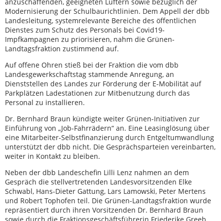
anzuschaffenden, geeigneten Lüftern sowie bezüglich der
Modernisierung der Schulbaurichtlinien. Dem Appell der dbb
Landesleitung, systemrelevante Bereiche des öffentlichen
Dienstes zum Schutz des Personals bei Covid19-
Impfkampagnen zu priorisieren, nahm die Grünen-
Landtagsfraktion zustimmend auf.
Auf offene Ohren stieß bei der Fraktion die vom dbb
Landesgewerkschaftstag stammende Anregung, an
Dienststellen des Landes zur Förderung der E-Mobilität auf
Parkplätzen Ladestationen zur Mitbenutzung durch das
Personal zu installieren.
Dr. Bernhard Braun kündigte weiter Grünen-Initiativen zur
Einführung von „Job-Fahrrädern“ an. Eine Leasinglösung über
eine Mitarbeiter-Selbstfinanzierung durch Entgeltumwandlung
unterstützt der dbb nicht. Die Gesprächsparteien vereinbarten,
weiter in Kontakt zu bleiben.
Neben der dbb Landeschefin Lilli Lenz nahmen an dem
Gespräch die stellvertretenden Landesvorsitzenden Elke
Schwabl, Hans-Dieter Gattung, Lars Lamowski, Peter Mertens
und Robert Tophofen teil. Die Grünen-Landtagsfraktion wurde
repräsentiert durch ihren Vorsitzenden Dr. Bernhard Braun
sowie durch die Fraktionsgeschäftsführerin Friederike Greeb.