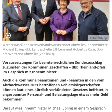
Foto: dbb rlp
Werner Kasel, dbb Kreisverbandsvorsitzender Ahrweiler, Innenminister
Michael Ebling, dbb Landeschefin Lilli Lenz und Hubertus Kunz, dbb
Kreisvorstand Ahrweiler (von links).
Voraussetzungen für beamtenrechtlichen Sonderzuschlag
zugunsten der Kommunen geschaffen – dbb rheinland-pfalz
im Gespräch mit Innenminister
Auch die Kommunalbeamtinnen und -beamten in den vom
Ahrhochwasser 2021 betroffenen Gebietskörperschaften
können laut eines kürzlich verkündeten Gesetzes befristet in
angespannter Personal- und Belastungslage etwas mehr Geld
bekommen.
Darauf wies Innenminister Michael Ebling in einem Gespräch