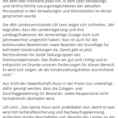
mit dem dbb rheinland-pfalz hin, in dem über besoldungs-
und tarifrechtliche Lösungsmöglichkeiten der aktuellen
Personalnot in den Verwaltungen und Dienststellen im Ahrtal
gesprochen wurde.
Die dbb Landesvorsitzende Lilli Lenz zeigte sich zufrieden: „Wir
begrüßen, dass die Landesregierung und ihre
Landtagsfraktionen die seinerzeitige Zusage noch zum
Jahreswechsel umgesetzt haben. Nun ist auch für die
kommunalen Beamtinnen sowie Beamten die Grundlage für
befristete Sonderzahlungen da. Damit gibt es jetzt
Rechtsrahmen für beide Statusgruppen des
Kommunalpersonals. Das finden wir gut und richtig und es
entspricht im Grunde unseren Forderungen für diesen Bereich.
Es wird sich zeigen, ob die Sonderzahlungshöhen ausreichend
sind.“
Aus Sicht der Gewerkschaft muss in der Praxis nun unbedingt
dafür gesorgt werden, dass die Zulagen- und
Zuschlaggewährung für Bestands- sowie Neupersonal nicht
formalistisch überladen wird.
Lilli Lenz: „Das Ganze muss auch praktikabel sein, damit es was
wird mit Fachkräftesicherung und Nachwuchsgewinnung.
Außerdem dürfen Beschäftigte und -Beamte des Landes an der